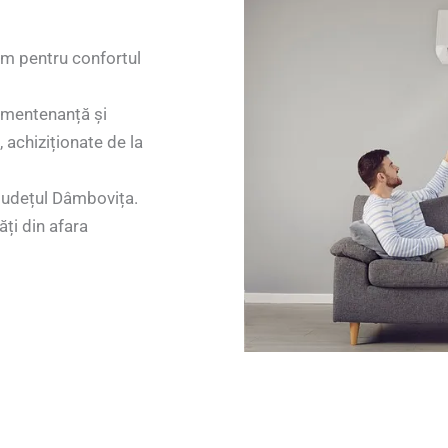
ism pentru confortul
, mentenanță și
 achiziționate de la
n județul Dâmbovița.
ăți din afara